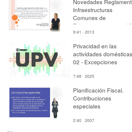
trigonométricas e
Novedades Reglament
hiperbólicas sencillas:
Infraestructuras
Explicaciones y ejemplos
Comunes de
Telecomunicaciones I
9:41 · 2013
2011
Privacidad en las
actividades domésticas
02 - Excepciones
7:48 · 2025
Planificación Fiscal.
Contribuciones
especiales
2:40 · 2007