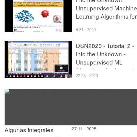
Unsupervised Machine
Learning Algorithms for
AnomalyBased Intrusi
5:31 · 2020
Detection
DSN2020 - Tutorial 2 -
Into the Unknown -
Unsupervised ML
Algorithms for Anomaly
22:23 · 2020
Based Intrusion
Detection - Part 2
Algunas integrales
27:11 · 2025