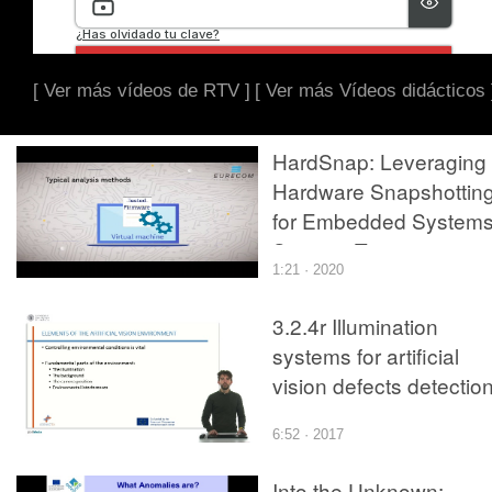
[ Ver más vídeos de RTV ]
[ Ver más Vídeos didácticos 
HardSnap: Leveraging
Hardware Snapshottin
for Embedded System
Security Testing
1:21 · 2020
3.2.4r Illumination
systems for artificial
vision defects detection
6:52 · 2017
Into the Unknown: