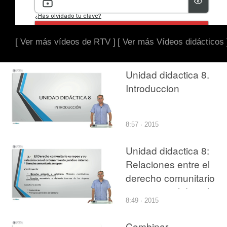
[ Ver más vídeos de RTV ]
[ Ver más Vídeos didácticos 
Unidad didactica 8.
Introduccion
8:57 · 2015
Unidad didactica 8:
Relaciones entre el
derecho comunitario
europeo y el derecho
8:49 · 2015
interno
Combinar