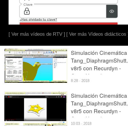
[ Ver más vídeos de RTV ]
[ Ver más Vídeos didácticos 
Simulación Cinemática
Tang_DiaphragmShutte
v8r5 con Recurdyn -
CompX - 3 de 3
8:28 · 2018
Simulación Cinemática
Tang_DiaphragmShutte
v8r5 con Recurdyn -
CompX - 1 de 3
10:03 · 2018