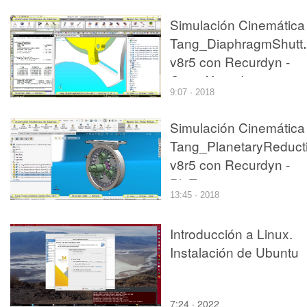
Simulación Cinemática
Tang_DiaphragmShutte
v8r5 con Recurdyn -
CompX - 2 de 3
9:07 · 2018
Simulación Cinemática
Tang_PlanetaryReduct
v8r5 con Recurdyn -
PlaTa
13:45 · 2018
Introducción a Linux.
Instalación de Ubuntu
7:24 · 2022