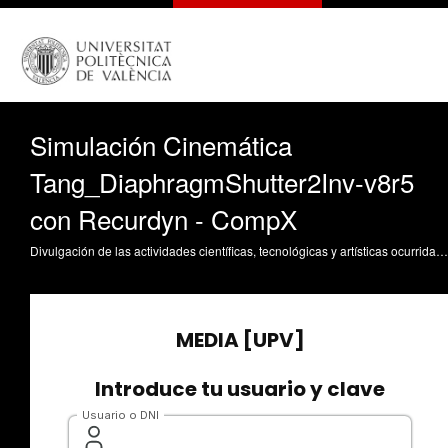
Simulación Cinemática
Tang_DiaphragmShutter2Inv-v8r5
con Recurdyn - CompX
Divulgación de las actividades científicas, tecnológicas y artísticas ocurridas en los tres campus de la UPV