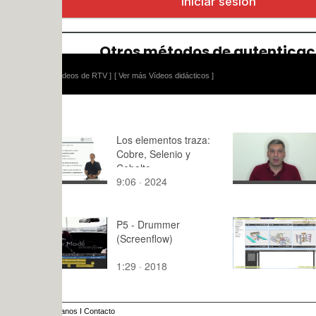
ídeos de RTV ]
[ Ver más Vídeos didácticos ]
Los elementos traza:
MaiL MOO
Cobre, Selenio y
Overview o
Cobalto
project and
9:06 · 2024
3:05 · 202
organizatio
MOOC
P5 - Drummer
Métodos N
(Screenflow)
para Anális
Estructura
1:29 · 2018
18:08 · 20
2020 ¿ Cla
Tramo 08 
anos
I
Contacto