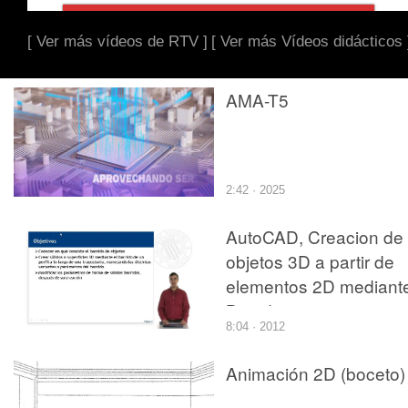
[ Ver más vídeos de RTV ]
[ Ver más Vídeos didácticos 
AMA-T5
2:42 · 2025
AutoCAD, Creacion de
objetos 3D a partir de
elementos 2D mediant
Barrido
8:04 · 2012
Animación 2D (boceto)