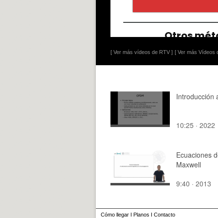
[ Ver más vídeos de RTV ]
[ Ver más Vídeos d
Introducción
10:25 · 2022
Ecuaciones d
Maxwell
9:40 · 2013
Cómo llegar
I
Planos
I
Contacto