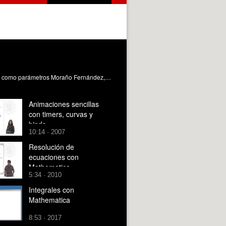
Explicación de cómo diseñar objetos en Mathematica que puedan ser modificados al desplazar las barras que se designen como parámetros Moraño Fernández, JA. (2010). Animaciones con Mathematica. https://riunet.upv.es/handle/10251/8001
Animaciones sencillas
con timers, curvas y
binds
10:14 · 2007
Resolución de
ecuaciones con
Mathematica
5:34 · 2010
Integrales con
Mathematica
8:53 · 2017