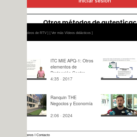
ídeos de RTV ]
[ Ver más Vídeos didácticos ]
ITC MIE APQ-1: Otros
08 ICD - In
elementos de
entre el in
Protección Contra
intermediar
4:35 · 2017
10:54 · 20
Incendios (Arts. 29-31)
datos.
Ranquin THE
Turian, nu
Negocios y Economía
prototipo 
UPV
2:06 · 2024
4:36 · 202
anos
I
Contacto