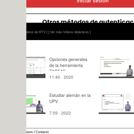
ídeos de RTV ]
[ Ver más Vídeos didácticos ]
Opciones generales
Uso de alg
de la herramienta
lanzamient
TAREAS
generacion
11:40 · 2020
10:37 · 20
secuencias
Estudiar alemán en la
Funcionami
UPV
protocolo
7:59 · 2022
9:45 · 201
anos
I
Contacto