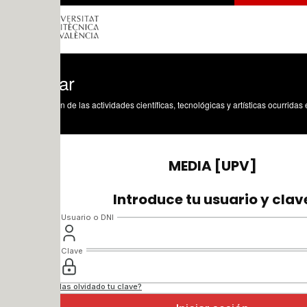
tar
n de las actividades científicas, tecnológicas y artísticas ocurridas en los tres cam