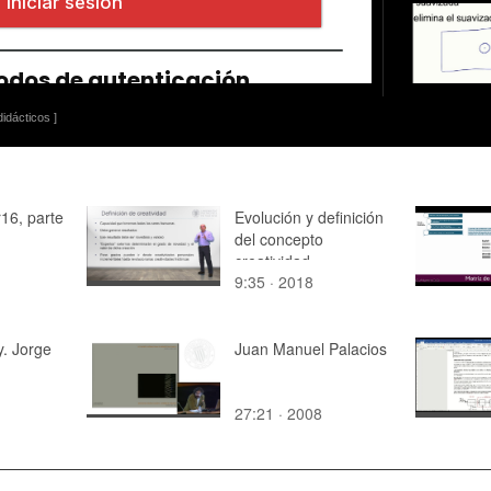
idácticos ]
16, parte
Evolución y definición
del concepto
creatividad
9:35 · 2018
y. Jorge
Juan Manuel Palacios
27:21 · 2008