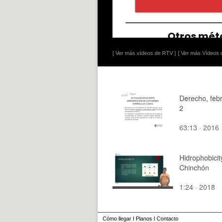
[ Ver más vídeos de RTV ]
[ Ver más Vídeos d
Derecho, febr
2
63:13 · 2016
Hidrophobicit
Chinchón
1:24 · 2018
Cómo llegar
I
Planos
I
Contacto