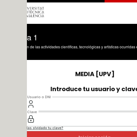
a 1
n de las actividades científicas, tecnológicas y artísticas ocurridas en los tres cam