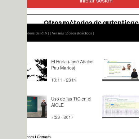
ídeos de RTV ]
[ Ver más Vídeos didácticos ]
El Horla (José Abalos,
Ud. Didácti
Pau Martos)
códigos de
gobierno.
13:11 · 2014
10:47 · 20
Uso de las TIC en el
Cálculo co
AICLE
la reducció
volumen d
7:23 · 2017
9:53 · 201
efluente ra
mediante 
anos
I
Contacto