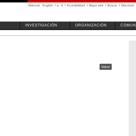
Valencià
·
English
I
a
·
A
I
Accesibilidad
I
Mapa web
I
Buscar
I
Directorio
INVESTIGACIÓN
ORGANIZACIÓN
COMUN
Volver