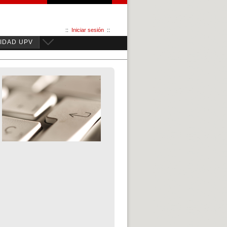
::
Iniciar sesión
::
IDAD UPV