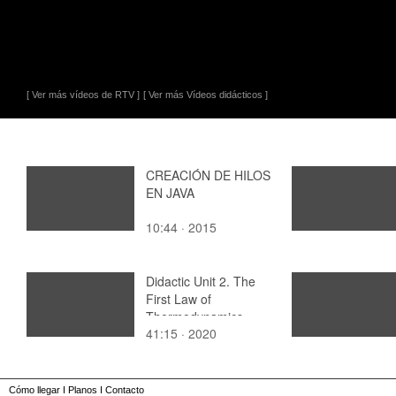
[ Ver más vídeos de RTV ]
[ Ver más Vídeos didácticos ]
CREACIÓN DE HILOS
EN JAVA
10:44 · 2015
Didactic Unit 2. The
First Law of
Thermodynamics
41:15 · 2020
Exercises 2.1 - 2.2
Cómo llegar
I
Planos
I
Contacto