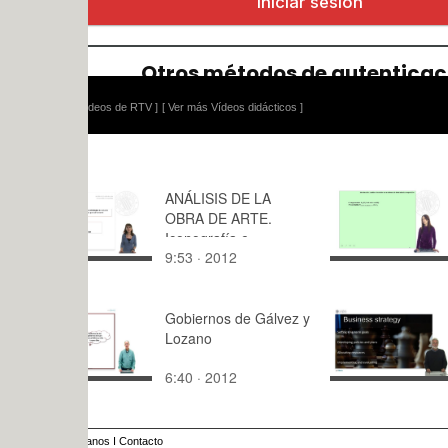
ídeos de RTV ]
[ Ver más Vídeos didácticos ]
ANÁLISIS DE LA
Equilibrio 
OBRA DE ARTE.
en sistema
Iconografía e
bicompone
9:53 · 2012
7:35 · 200
Iconología
Gobiernos de Gálvez y
Business s
Lozano
6:40 · 2012
4:07 · 201
anos
I
Contacto