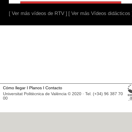
[ Ver más vídeos de RTV ]
[ Ver más Vídeos didácticos 
Cómo llegar
I
Planos
I
Contacto
Universitat Politècnica de València © 2020 · Tel. (+34) 96 387 70
00