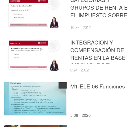
GRUPOS DE RENTA 
EL IMPUESTO SOBR
LA RENTA DE LAS
10:38 · 2012
PERSONAS FÍSICAS
INTEGRACIÓN Y
COMPENSACIÓN DE
RENTAS EN LA BASE
IMPONIBLE DEL
6:24 · 2012
AHORRO DEL
IMPUESTO SOBRE L
M1-ELE-06 Funciones
RENTA DE LAS
PERSONAS FÍSICAS
5:38 · 2020