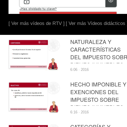
[ Ver más vídeos de RTV ]
[ Ver más Vídeos didácticos 
NATURALEZA Y
CARACTERÍSTICAS
DEL IMPUESTO SOB
BIENES INMUEBLES
6:06 · 2016
(IBI)
HECHO IMPONIBLE Y
EXENCIONES DEL
IMPUESTO SOBRE
BIENES INMUEBLES
6:16 · 2016
(IBI)
CATEGORÍAS Y