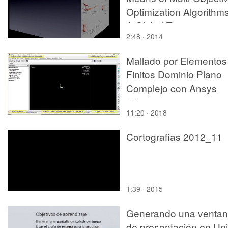
Optimization Algorithms
A Global Tuning
2:48 · 2014
Framework
Mallado por Elementos
Finitos Dominio Plano
Complejo con Ansys
Classic - v2017
11:20 · 2018
Cortografias 2012_11
1:39 · 2015
Generando una venta
de presentación en Uni