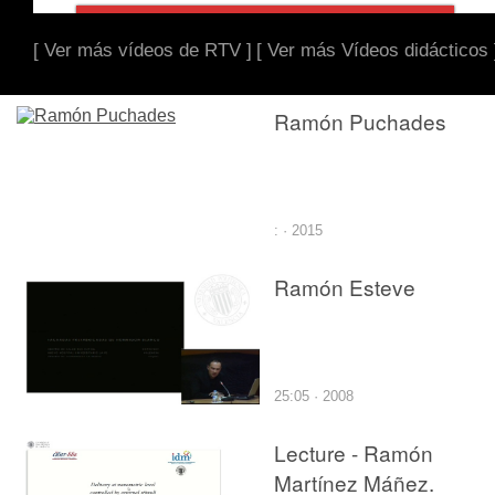
[ Ver más vídeos de RTV ]
[ Ver más Vídeos didácticos 
Ramón Puchades
: · 2015
Ramón Esteve
25:05 · 2008
Lecture - Ramón
Martínez Máñez.