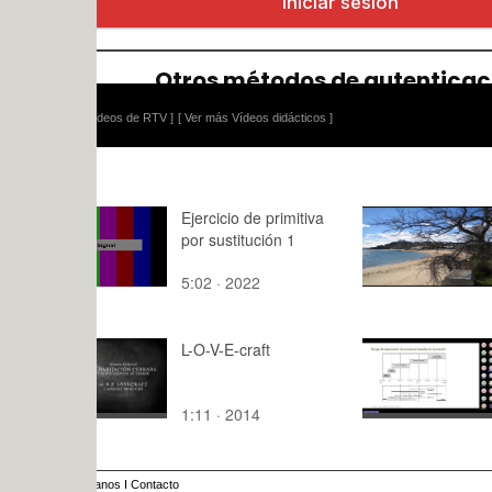
ídeos de RTV ]
[ Ver más Vídeos didácticos ]
Ejercicio de primitiva
Primer trab
por sustitución 1
Tecnología
Imagen 2
5:02 · 2022
0:19 · 201
L-O-V-E-craft
AOSEP-U5
Membranas
Ósmosis in
1:11 · 2014
95:54 · 20
(26/11/202
anos
I
Contacto