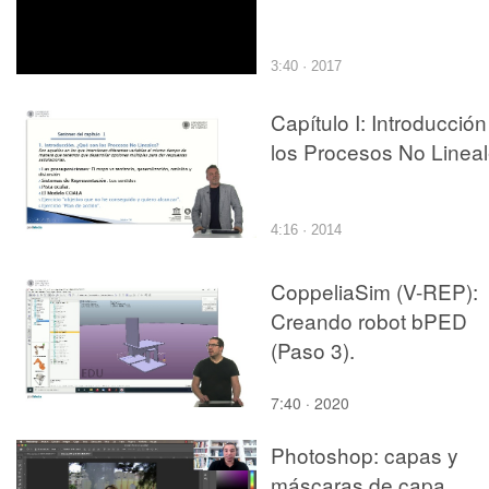
3:40 · 2017
Capítulo I: Introducción
los Procesos No Linea
4:16 · 2014
CoppeliaSim (V-REP):
Creando robot bPED
(Paso 3).
7:40 · 2020
Photoshop: capas y
máscaras de capa