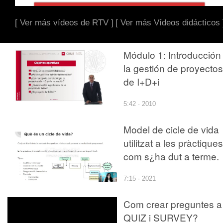
[ Ver más vídeos de RTV ]
[ Ver más Vídeos didácticos 
Módulo 1: Introducción
la gestión de proyectos
de I+D+i
5:42 · 2010
Model de cicle de vida
utilitzat a les pràctiques
com s¿ha dut a terme.
7:15 · 2021
Com crear preguntes a
QUIZ i SURVEY?