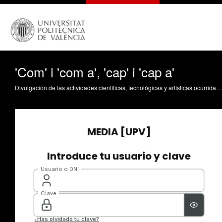
'Com' i 'com a', 'cap' i 'cap a'
Divulgación de las actividades científicas, tecnológicas y artísticas ocurridas en los tres campus de la UPV