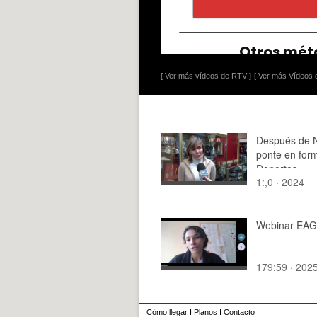
[ Ver más vídeos de RTV ]
[ Ver más Vídeos d
Después de 
ponte en for
Deportes
1:,0 · 2024
Webinar EAG
179:59 · 202
Cómo llegar
I
Planos
I
Contacto