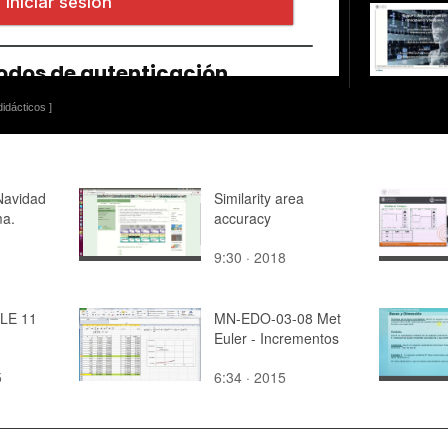
idácticos ]
Navidad
Similarity area
ma.
accuracy
9:30 · 2018
LE 11
MN-EDO-03-08 Met
Euler - Incrementos
5
6:34 · 2015