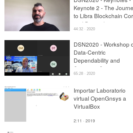
Keynote 2 - The Journ
to Libra Blockchain Co
and Beyond
44:32 · 2020
DSN2020 - Workshop 
Data-Centric
Dependability and
Security - Session 1 -
65:28 · 2020
Keynote - Worthy of
Trust?
Importar Laboratorio
virtual OpenGnsys a
VirtualBox
2:11 · 2019