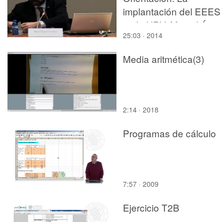
implantación del EEES
en la UPV. Miguel Ánge
25:03 · 2014
Fernández Prada
Media aritmética(3)
2:14 · 2018
Programas de cálculo
7:57 · 2009
Ejercicio T2B