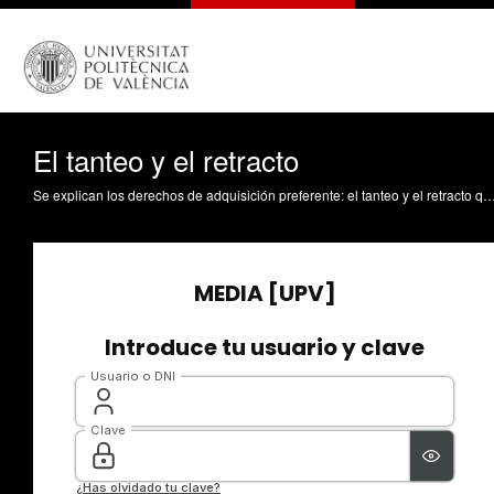
El tanteo y el retracto
Se explican los derechos de adquisición preferente: el tanteo y el retracto que se regulan en el Código civil español Ramón Fernández, F. (2010). El tanteo y el retracto. http