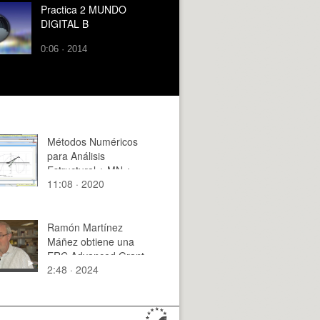
Practica 2 MUNDO
DIGITAL B
0:06 · 2014
Métodos Numéricos
para Análisis
Estructural ¿ MN ¿
11:08 · 2020
2020 ¿ Clase 12 ¿
Tramo 03 de 15
Ramón Martínez
Máñez obtiene una
ERC Advanced Grant
2:48 · 2024