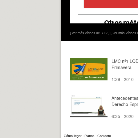
[ Ver más vídeos de RTV ]
[ Ver más Vídeos d
LMC nº1 LQD
Primavera
1:29 · 2010
Antecedentes
Derecho Espa
6:35 · 2020
Cómo llegar
I
Planos
I
Contacto