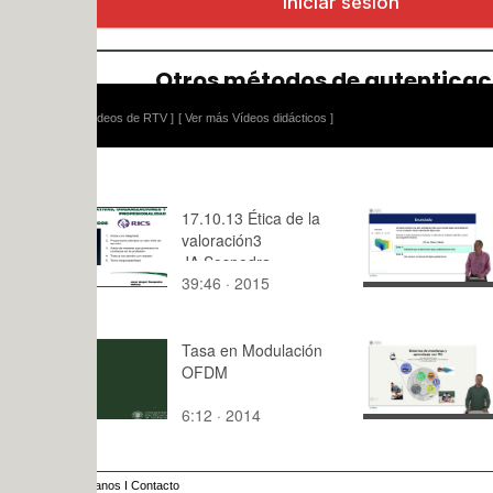
ídeos de RTV ]
[ Ver más Vídeos didácticos ]
17.10.13 Ética de la
Estimación
valoración3
media: Nor
JA.Sospedra
Student
39:46 · 2015
11:55 · 20
Tasa en Modulación
Prueba de 
OFDM
normal y co
moliente
6:12 · 2014
11:15 · 20
anos
I
Contacto