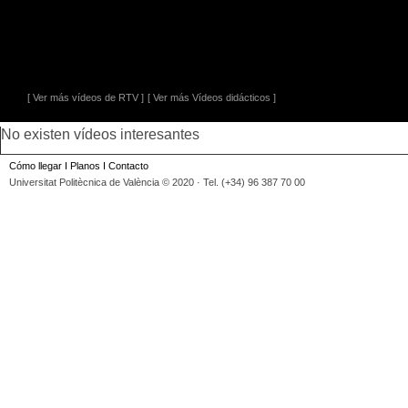
[ Ver más vídeos de RTV ]
[ Ver más Vídeos didácticos ]
No existen vídeos interesantes
Cómo llegar
I
Planos
I
Contacto
Universitat Politècnica de València © 2020 · Tel. (+34) 96 387 70 00