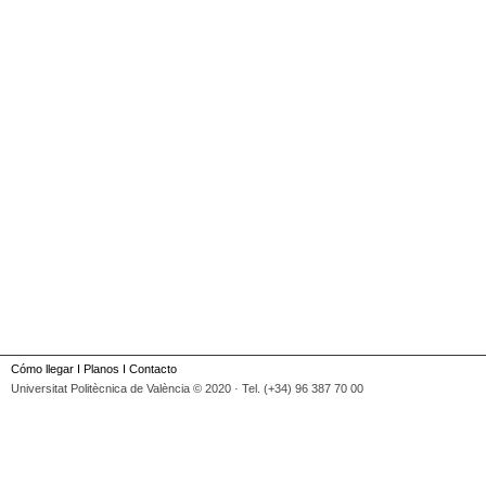
Cómo llegar
I
Planos
I
Contacto
Universitat Politècnica de València © 2020 · Tel. (+34) 96 387 70 00