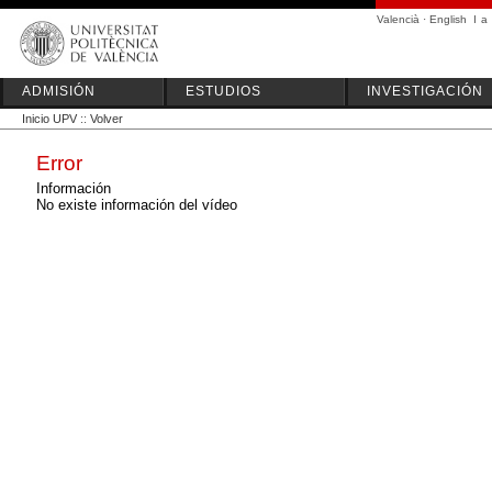
Valencià
·
English
I
a
ADMISIÓN
ESTUDIOS
INVESTIGACIÓN
Inicio UPV
::
Volver
Error
Información
No existe información del vídeo