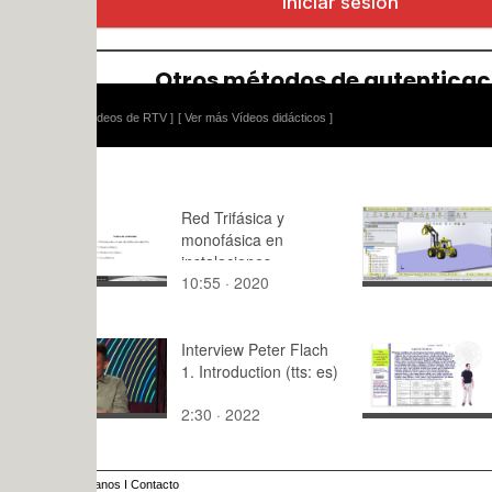
ídeos de RTV ]
[ Ver más Vídeos didácticos ]
Red Trifásica y
Simulación
monofásica en
Lego Techn
instalaciones
sobre Base
10:55 · 2020
9:46 · 201
eléctricas
Interview Peter Flach
Presentaci
1. Introduction (tts: es)
Público. E
una MALA
2:30 · 2022
5:36 · 200
presentaci
anos
I
Contacto