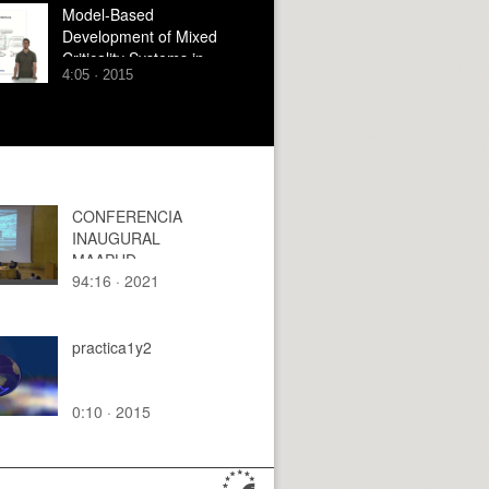
inverter
Model-Based
Development of Mixed
Criticality Systems in
4:05 · 2015
AutoFOCUS3 (3/3):
Design-Aid Methods &
Technologies
CONFERENCIA
INAUGURAL
MAAPUD.
94:16 · 2021
ARQUEOLOGÍAS
URBANAS. EL
FABRICANTE DE
ESPHERAS + GRUPO
practica1y2
ARANEA.
0:10 · 2015