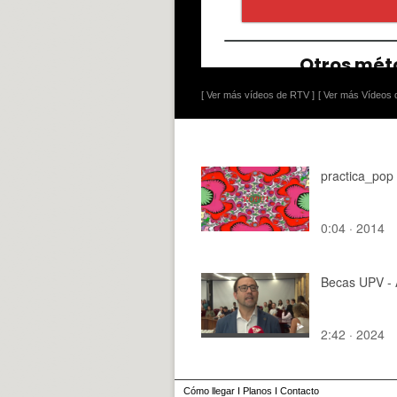
[ Ver más vídeos de RTV ]
[ Ver más Vídeos d
practica_pop
0:04 · 2014
Becas UPV -
2:42 · 2024
Cómo llegar
I
Planos
I
Contacto