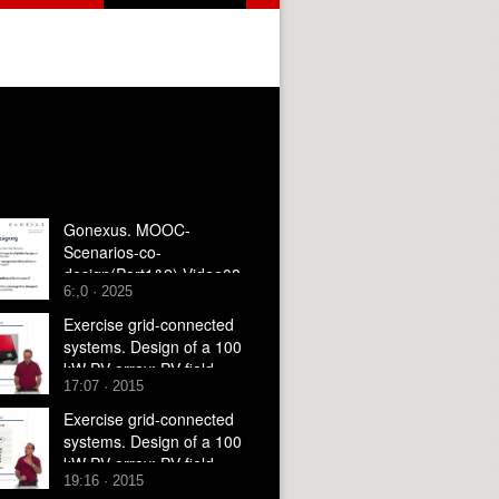
Gonexus. MOOC-
Scenarios-co-
design(Part1&2)-Video08-
6:,0 · 2025
NEW
Exercise grid-connected
systems. Design of a 100
kW PV array: PV field
17:07 · 2015
layout with a modular
inverter
Exercise grid-connected
systems. Design of a 100
kW PV array: PV field
19:16 · 2015
layout with a central