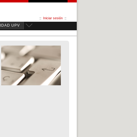
::
Iniciar sesión
::
IDAD UPV