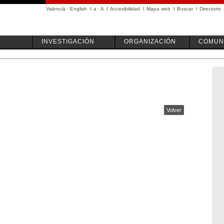
Valencià
·
English
I
a
·
A
I
Accesibilidad
I
Mapa web
I
Buscar
I
Directorio
INVESTIGACIÓN
ORGANIZACIÓN
COMUN
Volver