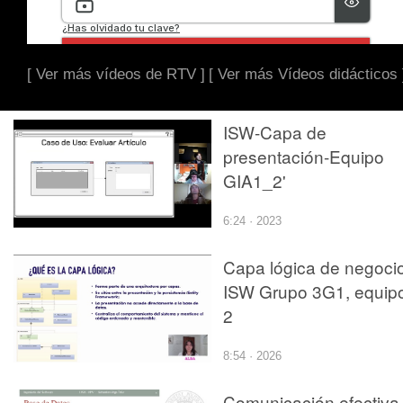
[ Ver más vídeos de RTV ]
[ Ver más Vídeos didácticos 
ISW-Capa de
presentación-Equipo
GIA1_2'
6:24 · 2023
Capa lógica de negocio
ISW Grupo 3G1, equip
2
8:54 · 2026
Comunicación efectiva 