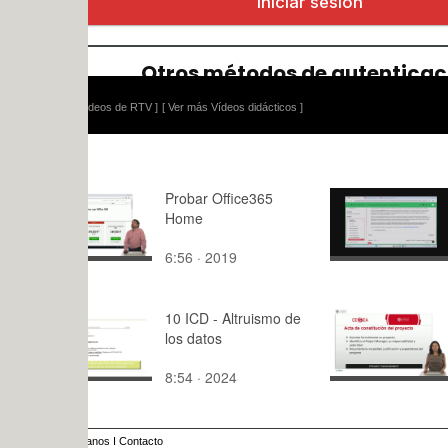
ídeos de RTV ]
[ Ver más Vídeos didácticos ]
Probar Office365
08 Docume
Home
ambientale
6:56 · 2019
9:03 · 202
10 ICD - Altruismo de
Documenta
los datos
del proyect
8:54 · 2024
5:41 · 201
anos
I
Contacto