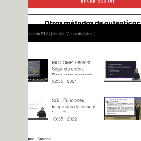
ídeos de RTV ]
[ Ver más Vídeos didácticos ]
BIOCOMP_080520.
Las palabr
Segundo orden.
un trabajo
Respuesta temporal.
92:55 · 2021
8:36 · 202
Parte 2. Polos
complejos conjugados.
SQL. Funciones
Recording
integradas de fecha y
finalising 
hora (tts: en)
story
10:35 · 2022
3:56 · 201
anos
I
Contacto