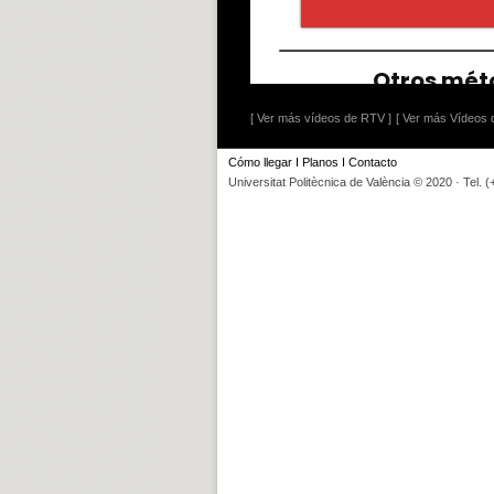
[ Ver más vídeos de RTV ]
[ Ver más Vídeos d
Cómo llegar
I
Planos
I
Contacto
Universitat Politècnica de València © 2020 · Tel. 