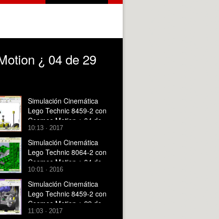
otion ¿ 04 de 29
Simulación Cinemática
Lego Technic 8459-2 con
Cosmos Motion ¿ 04 de
10:13 · 2017
29
Simulación Cinemática
Lego Technic 8064-2 con
Cosmos Motion ¿ 04 de
10:01 · 2016
11 - no audio
Simulación Cinemática
Lego Technic 8459-2 con
Cosmos Motion ¿ 29 de
11:03 · 2017
29