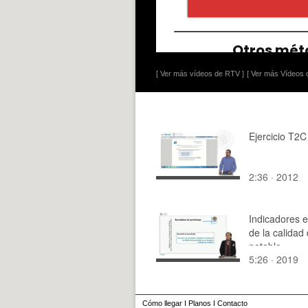
[ Ver más vídeos de RTV ]
[ Ver más Vídeos d
Ejercicio T2C
2:36 · 2012
Indicadores e
de la calidad
potable
5:26 · 2019
Cómo llegar
I
Planos
I
Contacto