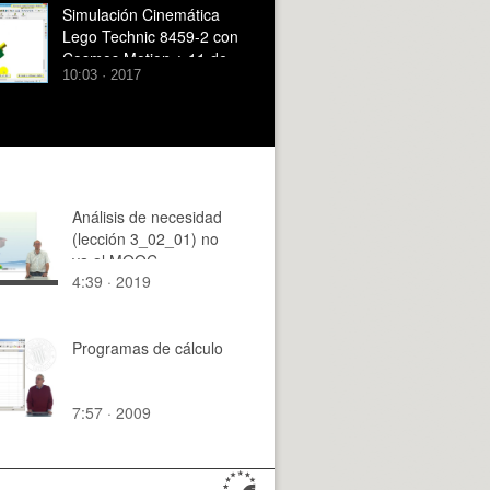
Simulación Cinemática
Lego Technic 8459-2 con
Cosmos Motion ¿ 11 de
10:03 · 2017
29
Análisis de necesidad
(lección 3_02_01) no
va al MOOC
4:39 · 2019
Programas de cálculo
7:57 · 2009