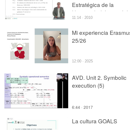
Estratégica de la
Universidad Jaume I d
11:14 · 2010
Castelló
Mi experiencia Erasmu
25/26
12:00 · 2025
AVD. Unit 2. Symbolic
execution (5)
6:44 · 2017
La cultura GOALS