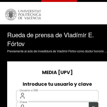
Rueda de prensa de Vladímir E.
Fórtov
Previamente al acto de investidura de Vladímir Fórtov como doctor honoris causa de la Universitat Politécnica de València, el físico ha atendido a los medios de comunicación en rueda de prensa acompañado por sus padrinos, el profesor del Departamento de Matemática Aplicada; Igor Mijail Tkachenko, el catedrático; Vicente Boria y el rector de la instit