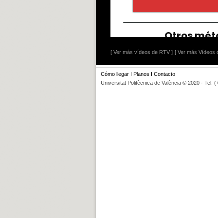
[ Ver más vídeos de RTV ]
[ Ver más Vídeos d
Cómo llegar
I
Planos
I
Contacto
Universitat Politècnica de València © 2020 · Tel. 