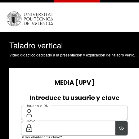
Taladro vertical
Vídeo didáctico dedicado a la presentación y explicación del taladro vertical Cloquell Ballester, VA. (2008). Taladro vertical. https://riunet.upv.es/handle/10251/1559