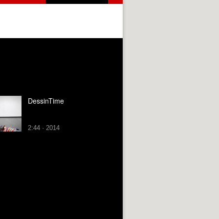
DessinTime
2:44 · 2014