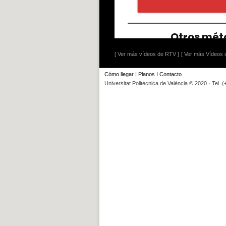
[ Ver más vídeos de RTV ]
[ Ver más Vídeos d
Cómo llegar
I
Planos
I
Contacto
Universitat Politècnica de València © 2020 · Tel. 