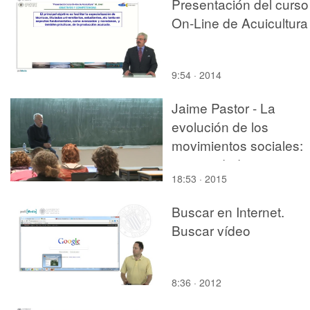
Presentación del curso
On-Line de Acuicultura
9:54 · 2014
Jaime Pastor - La
evolución de los
movimientos sociales:
continuidades y
18:53 · 2015
discontinuidades desd
el 68 - parte 3
Buscar en Internet.
Buscar vídeo
8:36 · 2012