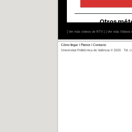
[ Ver más vídeos de RTV ]
[ Ver más Vídeos d
Cómo llegar
I
Planos
I
Contacto
Universitat Politècnica de València © 2020 · Tel. 