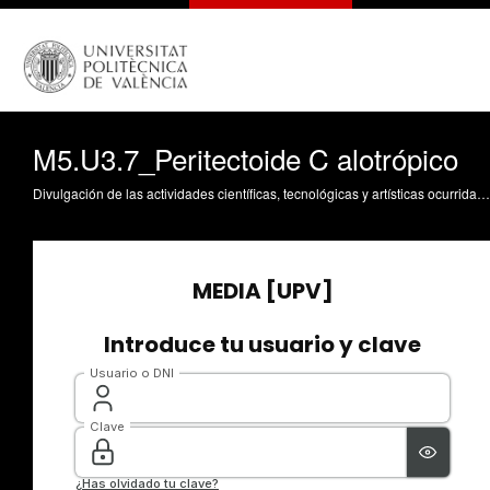
M5.U3.7_Peritectoide C alotrópico
Divulgación de las actividades científicas, tecnológicas y artísticas ocurridas en los tres campus de la UPV