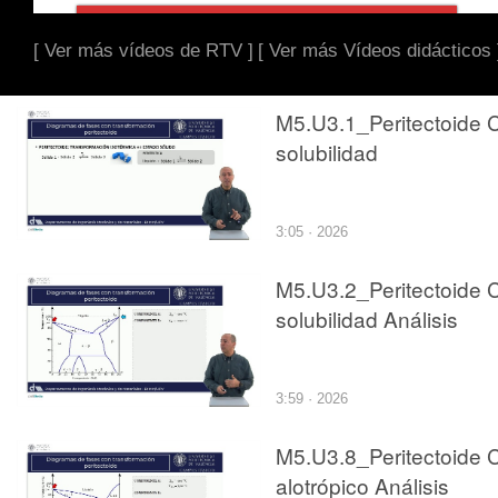
[ Ver más vídeos de RTV ]
[ Ver más Vídeos didácticos 
M5.U3.1_Peritectoide 
solubilidad
3:05 · 2026
M5.U3.2_Peritectoide 
solubilidad Análisis
3:59 · 2026
M5.U3.8_Peritectoide 
alotrópico Análisis