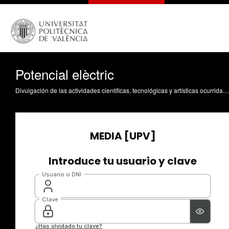
Potencial elèctric
Divulgación de las actividades científicas, tecnológicas y artísticas ocurridas en los tres campus de la UPV