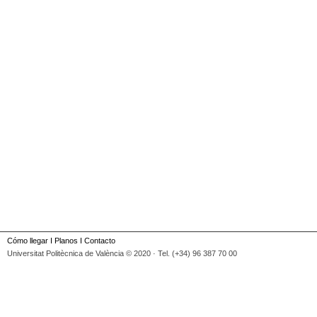
Cómo llegar
I
Planos
I
Contacto
Universitat Politècnica de València © 2020 · Tel. (+34) 96 387 70 00