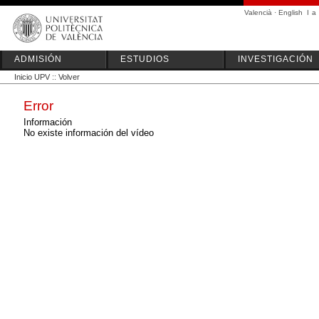
Valencià
·
English
I
a
ADMISIÓN
ESTUDIOS
INVESTIGACIÓN
Inicio UPV
::
Volver
Error
Información
No existe información del vídeo