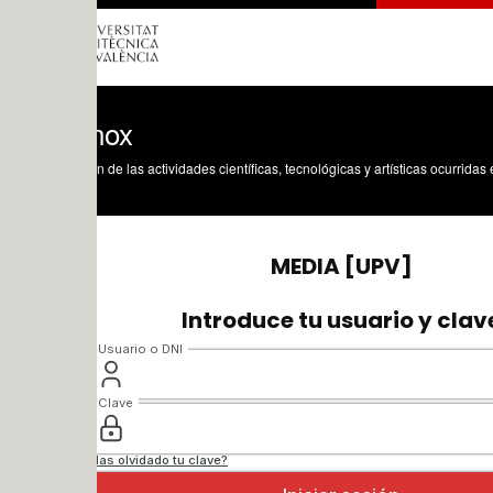
nox
n de las actividades científicas, tecnológicas y artísticas ocurridas en los tres cam