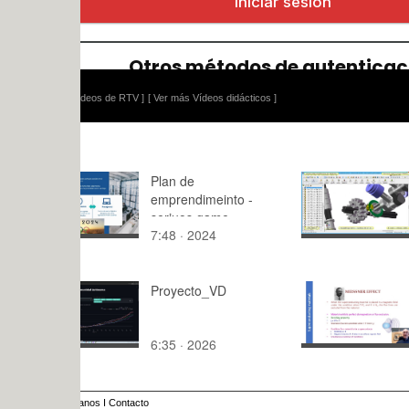
ídeos de RTV ]
[ Ver más Vídeos didácticos ]
Plan de
Montaje M
emprendimeinto -
Technic 84
seriuos game
Solidworks
7:48 · 2024
10:40 · 20
Proyecto_VD
9_1_Super
Ceramics
6:35 · 2026
7:39 · 202
anos
I
Contacto