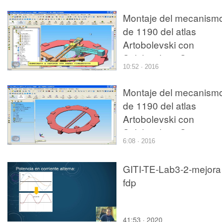
Montaje del mecanism
de 1190 del atlas
Artobolevski con
Solidworks y Cosmos
10:52 · 2016
Motion. Tramo 05 de 0
Montaje del mecanism
de 1190 del atlas
Artobolevski con
Solidworks y Cosmos
6:08 · 2016
Motion. Tramo 04 de 0
GITI-TE-Lab3-2-mejora
fdp
41:53 · 2020