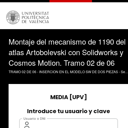
Montaje del mecanismo de 1190 del
atlas Artobolevski con Solidworks y
Cosmos Motion. Tramo 02 de 06
TRAMO 02 DE 06 - INSERCION EN EL MODELO SW DE DOS PIEZAS - Seguimos insertando piezas en el modelo SW, definiendo las correspondientes "mates". Primero comprobamos donde ubicarlas, revisando la animación disponible. Procedemos a insertar la pieza seleccionada. Se trata de la piezas tres. Hemos de insertarla en una ranura. Definimos en primer lugar una "mate" coincidencia de superficies. Y en segundo lugar, otra "mate" del mismo tipo. Con lo que tenemos la pieza insertada en la ranura. Comprobamos el movimiento relativa resultante. Seguidamente procedemos a revisar la animación de referencia disponible, para decidir que nueva pieza insertar. Colocamos alguna de las piezas en posición y procedemos a insertar la pieza seleccionada. Tenemos que insertar una parte de la pieza en la ranura correspondiente. Definiremos por tanto dos "mates" del tipo coincidencia de superficies. Guardamos y comprobamos el movimiento relativo resultante. Procedemos a definir una "mate" adicional del tipo coincidencia de superficies. Una vez definida comprobamos el movimiento relativo resultante. Al moverlo se nos ha desconfigurado de la forma de montaje apropiada. Tenemos que volver