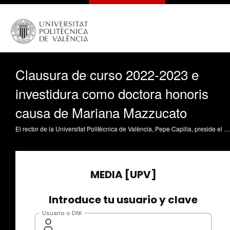
Clausura de curso 2022-2023 e
investidura como doctora honoris
causa de Mariana Mazzucato
El rector de la Universitat Politècnica de València, Pepe Capilla, preside el solemne acto de Clausura del curso académico 2022-2023 con la investidura como Doctora Honoris Causa de la economista de prestigio internacional Mariana Mazzucato y el reconocimiento de las mejores tesis doctorales.